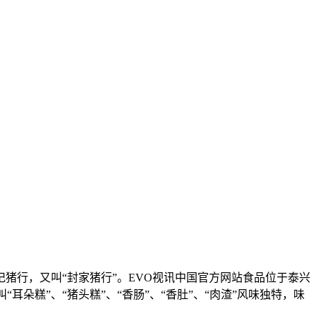
行，又叫“封家猪行”。EVO视讯中国官方网站食品位于泰兴
朵糕”、“猪头糕”、“香肠”、“香肚”、“肉渣”风味独特，味